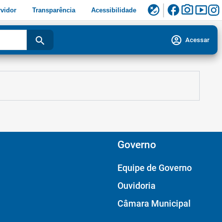
facebook
photo_camera
smart_display
flaky
vidor
Transparência
Acessibilidade
account_circle
search
Acessar
Governo
Equipe de Governo
Ouvidoria
Câmara Municipal