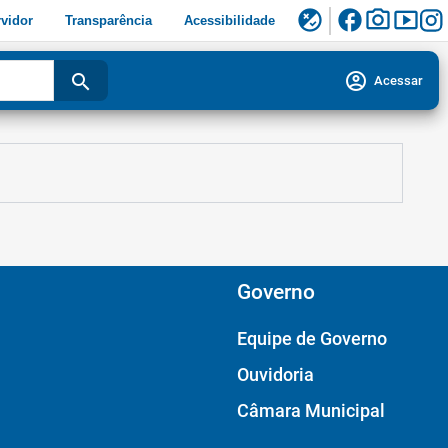
facebook
photo_camera
smart_display
flaky
vidor
Transparência
Acessibilidade
account_circle
search
Acessar
Governo
Equipe de Governo
Ouvidoria
Câmara Municipal