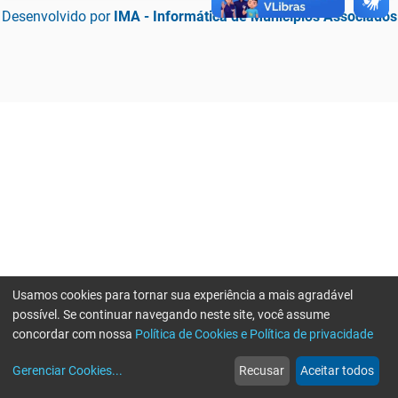
Desenvolvido por
IMA - Informática de Municípios Associados
Usamos cookies para tornar sua experiência a mais agradável
possível. Se continuar navegando neste site, você assume
concordar com nossa
Política de Cookies e Política de privacidade
home
build_circle
event
web
more_horiz
Erro ao enviar informações, por favor tente novamente
Gerenciar Cookies
...
Recusar
Aceitar todos
Início
Serviços
Eventos
Notícias
Mais