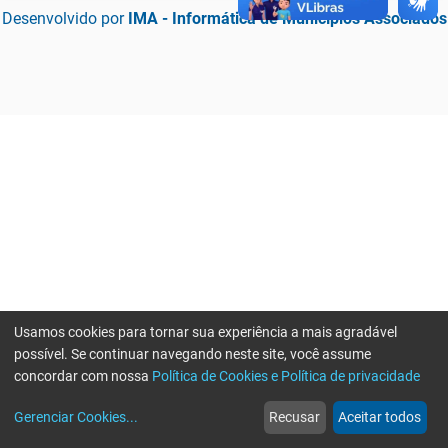
Desenvolvido por
IMA - Informática de Municípios Associados
Usamos cookies para tornar sua experiência a mais agradável
possível. Se continuar navegando neste site, você assume
concordar com nossa
Política de Cookies e Política de privacidade
home
build_circle
event
web
more_horiz
Erro ao enviar informações, por favor tente novamente
Gerenciar Cookies
...
Recusar
Aceitar todos
Início
Serviços
Eventos
Notícias
Mais