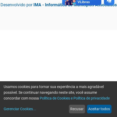
Desenvolvido por
IMA - Informática de Municípios Associados
Usamos cookies para tornar sua experiência a mais agradável
possível. Se continuar navegando neste site, você assume
concordar com nossa
Política de Cookies e Política de privacidade
home
build_circle
event
web
more_horiz
Erro ao enviar informações, por favor tente novamente
Gerenciar Cookies
...
Recusar
Aceitar todos
Início
Serviços
Eventos
Notícias
Mais