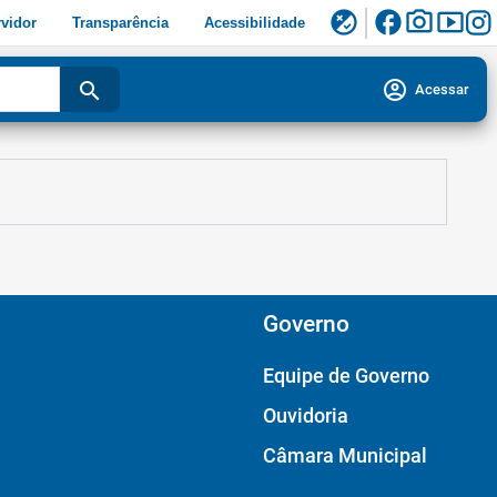
facebook
photo_camera
smart_display
flaky
vidor
Transparência
Acessibilidade
account_circle
search
Acessar
Governo
Equipe de Governo
Ouvidoria
Câmara Municipal