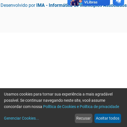
Desenvolvido por
IMA - Informática de Municípios Associados
Usamos cookies para tornar sua experiência a mais agradável
possível. Se continuar navegando neste site, você assume
concordar com nossa
Política de Cookies e Política de privacidade
home
build_circle
event
web
more_horiz
Erro ao enviar informações, por favor tente novamente
Gerenciar Cookies
...
Recusar
Aceitar todos
Início
Serviços
Eventos
Notícias
Mais