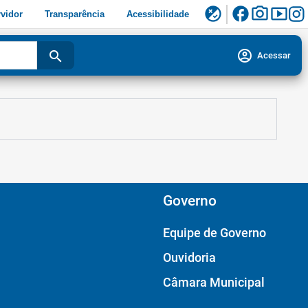
facebook
photo_camera
smart_display
flaky
vidor
Transparência
Acessibilidade
account_circle
search
Acessar
Governo
Equipe de Governo
Ouvidoria
Câmara Municipal