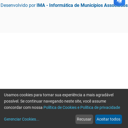
Desenvolvido por
IMA - Informática de Municípios Associados
Usamos cookies para tornar sua experiência a mais agradável
possível. Se continuar navegando neste site, você assume
concordar com nossa
Política de Cookies e Política de privacidade
home
build_circle
event
web
more_horiz
Gerenciar Cookies
...
Recusar
Aceitar todos
Início
Serviços
Eventos
Notícias
Mais