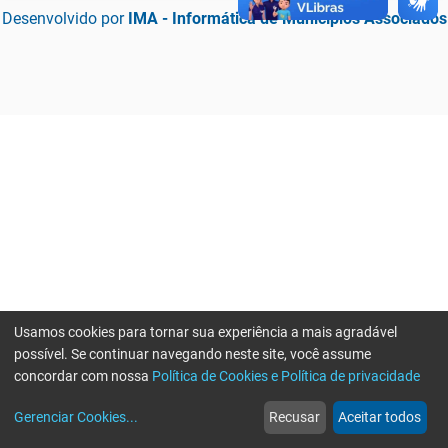
Desenvolvido por
IMA - Informática de Municípios Associados
Usamos cookies para tornar sua experiência a mais agradável
possível. Se continuar navegando neste site, você assume
concordar com nossa
Política de Cookies e Política de privacidade
home
build_circle
event
web
more_horiz
Erro ao enviar informações, por favor tente novamente
Gerenciar Cookies
...
Recusar
Aceitar todos
Início
Serviços
Eventos
Notícias
Mais