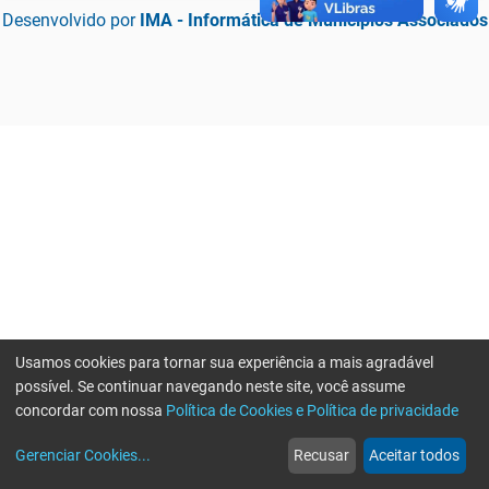
Desenvolvido por
IMA - Informática de Municípios Associados
Usamos cookies para tornar sua experiência a mais agradável
possível. Se continuar navegando neste site, você assume
concordar com nossa
Política de Cookies e Política de privacidade
home
build_circle
event
web
more_horiz
Erro ao enviar informações, por favor tente novamente
Gerenciar Cookies
...
Recusar
Aceitar todos
Início
Serviços
Eventos
Notícias
Mais