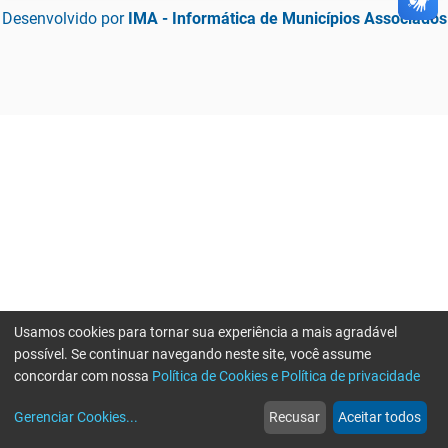
Desenvolvido por
IMA - Informática de Municípios Associados
Usamos cookies para tornar sua experiência a mais agradável
possível. Se continuar navegando neste site, você assume
concordar com nossa
Política de Cookies e Política de privacidade
home
build_circle
event
web
more_horiz
Gerenciar Cookies
...
Recusar
Aceitar todos
Início
Serviços
Eventos
Notícias
Mais