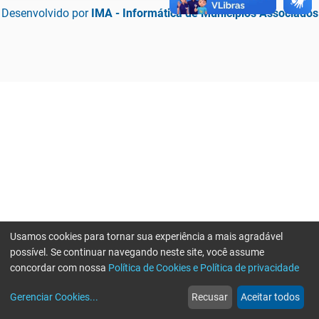
Desenvolvido por
IMA - Informática de Municípios Associados
Usamos cookies para tornar sua experiência a mais agradável
possível. Se continuar navegando neste site, você assume
concordar com nossa
Política de Cookies e Política de privacidade
home
build_circle
event
web
more_horiz
Erro ao enviar informações, por favor tente novamente
Gerenciar Cookies
...
Recusar
Aceitar todos
Início
Serviços
Eventos
Notícias
Mais