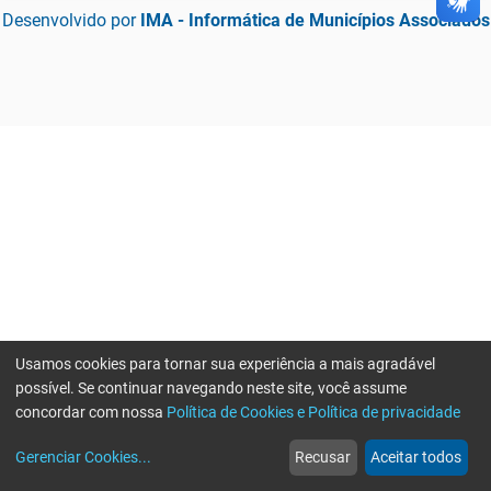
Desenvolvido por
IMA - Informática de Municípios Associados
Usamos cookies para tornar sua experiência a mais agradável
possível. Se continuar navegando neste site, você assume
concordar com nossa
Política de Cookies e Política de privacidade
home
build_circle
event
web
more_horiz
Gerenciar Cookies
...
Recusar
Aceitar todos
Início
Serviços
Eventos
Notícias
Mais