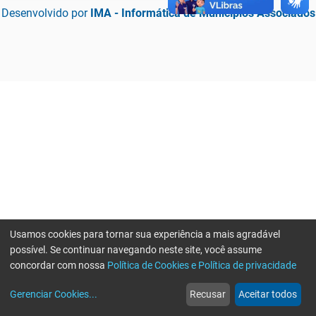
Desenvolvido por
IMA - Informática de Municípios Associados
Usamos cookies para tornar sua experiência a mais agradável
possível. Se continuar navegando neste site, você assume
concordar com nossa
Política de Cookies e Política de privacidade
home
build_circle
event
web
more_horiz
Erro ao enviar informações, por favor tente novamente
Gerenciar Cookies
...
Recusar
Aceitar todos
Início
Serviços
Eventos
Notícias
Mais