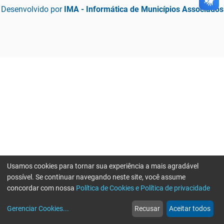
Desenvolvido por
IMA - Informática de Municípios Associados
Usamos cookies para tornar sua experiência a mais agradável
possível. Se continuar navegando neste site, você assume
concordar com nossa
Política de Cookies e Política de privacidade
home
build_circle
event
web
more_horiz
Gerenciar Cookies
...
Recusar
Aceitar todos
Início
Serviços
Eventos
Notícias
Mais