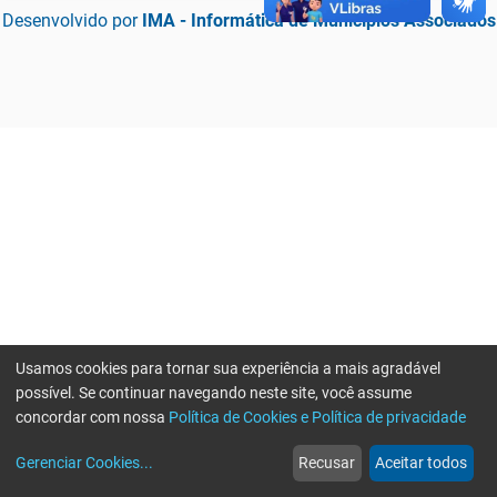
Desenvolvido por
IMA - Informática de Municípios Associados
Usamos cookies para tornar sua experiência a mais agradável
possível. Se continuar navegando neste site, você assume
concordar com nossa
Política de Cookies e Política de privacidade
home
build_circle
event
web
more_horiz
Erro ao enviar informações, por favor tente novamente
Gerenciar Cookies
...
Recusar
Aceitar todos
Início
Serviços
Eventos
Notícias
Mais