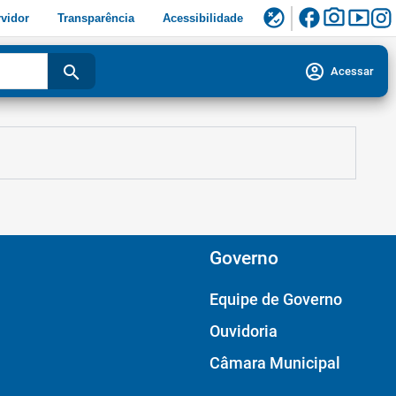
facebook
photo_camera
smart_display
flaky
vidor
Transparência
Acessibilidade
account_circle
search
Acessar
Governo
Equipe de Governo
Ouvidoria
Câmara Municipal