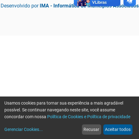
Desenvolvido por
IMA - Informática de Municípios Associados
Usamos cookies para tornar sua experiência a mais agradável
possível. Se continuar navegando neste site, você assume
concordar com nossa
Política de Cookies e Política de privacidade
home
build_circle
event
web
more_horiz
Erro ao enviar informações, por favor tente novamente
Gerenciar Cookies
...
Recusar
Aceitar todos
Início
Serviços
Eventos
Notícias
Mais