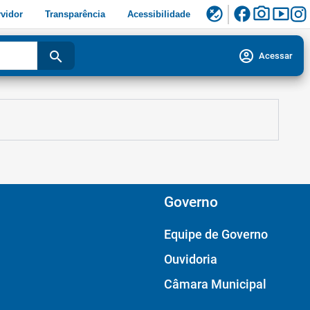
facebook
photo_camera
smart_display
flaky
vidor
Transparência
Acessibilidade
account_circle
search
Acessar
Governo
Equipe de Governo
Ouvidoria
Câmara Municipal