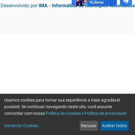
Desenvolvido por
IMA - Informática de Municípios Associados
Usamos cookies para tornar sua experiência a mais agradável
possível. Se continuar navegando neste site, você assume
concordar com nossa
Política de Cookies e Política de privacidade
home
build_circle
event
web
more_horiz
Erro ao enviar informações, por favor tente novamente
Gerenciar Cookies
...
Recusar
Aceitar todos
Início
Serviços
Eventos
Notícias
Mais