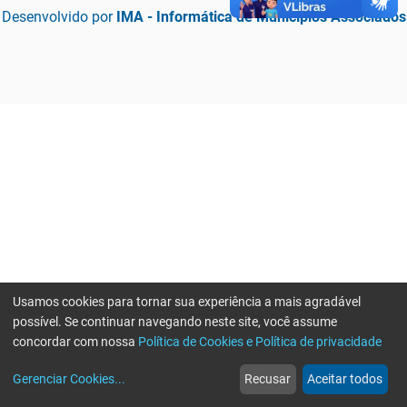
Desenvolvido por
IMA - Informática de Municípios Associados
Usamos cookies para tornar sua experiência a mais agradável
possível. Se continuar navegando neste site, você assume
concordar com nossa
Política de Cookies e Política de privacidade
home
build_circle
event
web
more_horiz
Erro ao enviar informações, por favor tente novamente
Gerenciar Cookies
...
Recusar
Aceitar todos
Início
Serviços
Eventos
Notícias
Mais