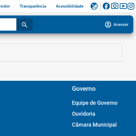
facebook
photo_camera
smart_display
flaky
vidor
Transparência
Acessibilidade
account_circle
search
Acessar
Governo
Equipe de Governo
Ouvidoria
Câmara Municipal