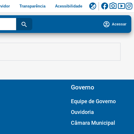
facebook
photo_camera
smart_display
flaky
vidor
Transparência
Acessibilidade
account_circle
search
Acessar
Governo
Equipe de Governo
Ouvidoria
Câmara Municipal