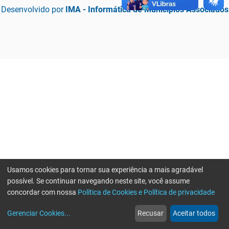
Desenvolvido por
IMA - Informática de Municípios Associados
Usamos cookies para tornar sua experiência a mais agradável
possível. Se continuar navegando neste site, você assume
concordar com nossa
Política de Cookies e Política de privacidade
home
build_circle
event
web
more_horiz
Erro ao enviar informações, por favor tente novamente
Gerenciar Cookies
...
Recusar
Aceitar todos
Início
Serviços
Eventos
Notícias
Mais