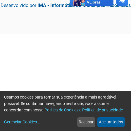
Desenvolvido por
IMA - Informática de Municípios Associados
Usamos cookies para tornar sua experiência a mais agradável
possível. Se continuar navegando neste site, você assume
concordar com nossa
Política de Cookies e Política de privacidade
home
build_circle
event
web
more_horiz
Erro ao enviar informações, por favor tente novamente
Gerenciar Cookies
...
Recusar
Aceitar todos
Início
Serviços
Eventos
Notícias
Mais