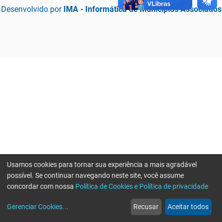
Desenvolvido por
IMA - Informática de Municípios Associados
Usamos cookies para tornar sua experiência a mais agradável
possível. Se continuar navegando neste site, você assume
concordar com nossa
Política de Cookies e Política de privacidade
home
build_circle
event
web
more_horiz
Erro ao enviar informações, por favor tente novamente
Gerenciar Cookies
...
Recusar
Aceitar todos
Início
Serviços
Eventos
Notícias
Mais