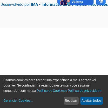
Desenvolvido por
IMA - Informática de Municípios Associados
Usamos cookies para tornar sua experiência a mais agradável
possível. Se continuar navegando neste site, você assume
concordar com nossa
Política de Cookies e Política de privacidade
home
build_circle
event
web
more_horiz
Erro ao enviar informações, por favor tente novamente
Gerenciar Cookies
...
Recusar
Aceitar todos
Início
Serviços
Eventos
Notícias
Mais