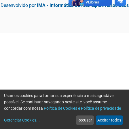
Desenvolvido por
IMA - Informática de Municípios Associados
Usamos cookies para tornar sua experiência a mais agradável
possível. Se continuar navegando neste site, você assume
concordar com nossa
Política de Cookies e Política de privacidade
home
build_circle
event
web
more_horiz
Erro ao enviar informações, por favor tente novamente
Gerenciar Cookies
...
Recusar
Aceitar todos
Início
Serviços
Eventos
Notícias
Mais