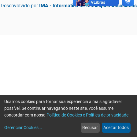
Desenvolvido por
IMA - Informática de Municípios Associados
Usamos cookies para tornar sua experiência a mais agradável
possível. Se continuar navegando neste site, você assume
concordar com nossa
Política de Cookies e Política de privacidade
home
build_circle
event
web
more_horiz
Erro ao enviar informações, por favor tente novamente
Gerenciar Cookies
...
Recusar
Aceitar todos
Início
Serviços
Eventos
Notícias
Mais