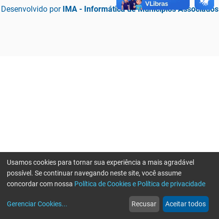
Desenvolvido por
IMA - Informática de Municípios Associados
Usamos cookies para tornar sua experiência a mais agradável
possível. Se continuar navegando neste site, você assume
concordar com nossa
Política de Cookies e Política de privacidade
home
build_circle
event
web
more_horiz
Erro ao enviar informações, por favor tente novamente
Gerenciar Cookies
...
Recusar
Aceitar todos
Início
Serviços
Eventos
Notícias
Mais