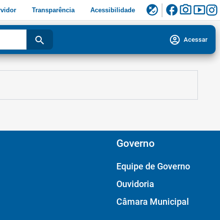
facebook
photo_camera
smart_display
flaky
vidor
Transparência
Acessibilidade
account_circle
search
Acessar
Governo
Equipe de Governo
Ouvidoria
Câmara Municipal