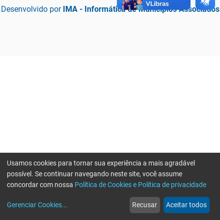
Desenvolvido por
IMA - Informática de Municípios Associados
Usamos cookies para tornar sua experiência a mais agradável
possível. Se continuar navegando neste site, você assume
concordar com nossa
Política de Cookies e Política de privacidade
home
build_circle
event
web
more_horiz
Erro ao enviar informações, por favor tente novamente
Gerenciar Cookies
...
Recusar
Aceitar todos
Início
Serviços
Eventos
Notícias
Mais