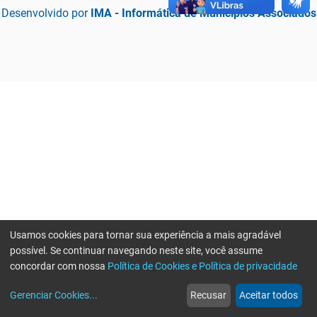
Desenvolvido por
IMA - Informática de Municípios Associados
Usamos cookies para tornar sua experiência a mais agradável
possível. Se continuar navegando neste site, você assume
concordar com nossa
Política de Cookies e Política de privacidade
home
build_circle
event
web
more_horiz
Erro ao enviar informações, por favor tente novamente
Gerenciar Cookies
...
Recusar
Aceitar todos
Início
Serviços
Eventos
Notícias
Mais