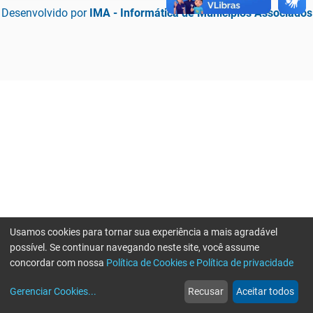
Desenvolvido por
IMA - Informática de Municípios Associados
Usamos cookies para tornar sua experiência a mais agradável
possível. Se continuar navegando neste site, você assume
concordar com nossa
Política de Cookies e Política de privacidade
home
build_circle
event
web
more_horiz
Erro ao enviar informações, por favor tente novamente
Gerenciar Cookies
...
Recusar
Aceitar todos
Início
Serviços
Eventos
Notícias
Mais