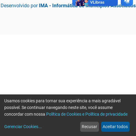
Desenvolvido por
IMA - Informática de Municípios Associados
Usamos cookies para tornar sua experiência a mais agradável
possível. Se continuar navegando neste site, você assume
concordar com nossa
Política de Cookies e Política de privacidade
home
build_circle
event
web
more_horiz
Erro ao enviar informações, por favor tente novamente
Gerenciar Cookies
...
Recusar
Aceitar todos
Início
Serviços
Eventos
Notícias
Mais