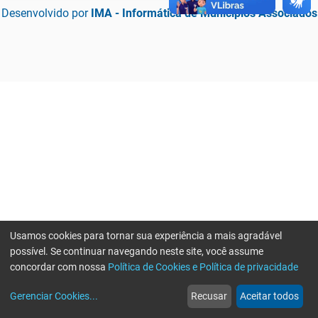
Desenvolvido por
IMA - Informática de Municípios Associados
Usamos cookies para tornar sua experiência a mais agradável
possível. Se continuar navegando neste site, você assume
concordar com nossa
Política de Cookies e Política de privacidade
home
build_circle
event
web
more_horiz
Erro ao enviar informações, por favor tente novamente
Gerenciar Cookies
...
Recusar
Aceitar todos
Início
Serviços
Eventos
Notícias
Mais