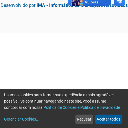
Desenvolvido por
IMA - Informática de Municípios Associados
Usamos cookies para tornar sua experiência a mais agradável
possível. Se continuar navegando neste site, você assume
concordar com nossa
Política de Cookies e Política de privacidade
home
build_circle
event
web
more_horiz
Erro ao enviar informações, por favor tente novamente
Gerenciar Cookies
...
Recusar
Aceitar todos
Início
Serviços
Eventos
Notícias
Mais