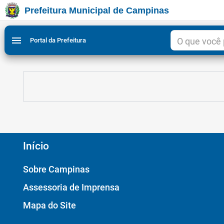
Prefeitura Municipal de Campinas
Ir para conteudo
Ir para menu do site da Prefeitura de Campinas
Ligar/Desligar contraste visual de tela para acessibili
1
2
menu
Portal da Prefeitura
Início
Sobre Campinas
Assessoria de Imprensa
Mapa do Site