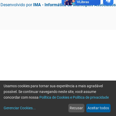
Desenvolvido por
IMA - Informática de Municípios Associados
Usamos cookies para tornar sua experiência a mais agradável
possível. Se continuar navegando neste site, você assume
concordar com nossa
Política de Cookies e Política de privacidade
home
build_circle
event
web
more_horiz
Erro ao enviar informações, por favor tente novamente
Gerenciar Cookies
...
Recusar
Aceitar todos
Início
Serviços
Eventos
Notícias
Mais