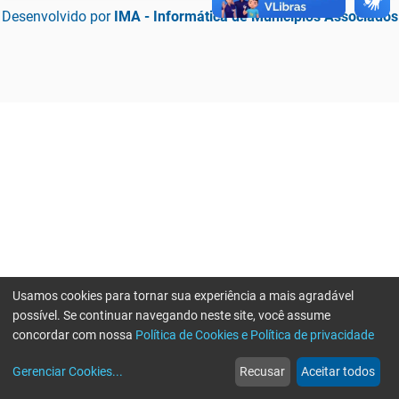
Desenvolvido por
IMA - Informática de Municípios Associados
Usamos cookies para tornar sua experiência a mais agradável
possível. Se continuar navegando neste site, você assume
concordar com nossa
Política de Cookies e Política de privacidade
home
build_circle
event
web
more_horiz
Erro ao enviar informações, por favor tente novamente
Gerenciar Cookies
...
Recusar
Aceitar todos
Início
Serviços
Eventos
Notícias
Mais