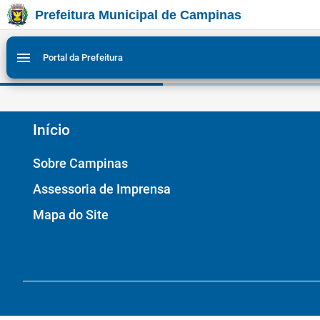
Prefeitura Municipal de Campinas
Ir para conteudo
Ir para menu do site da Prefeitura de Campinas
Ligar/Desligar contraste visual de tela para acessibili
1
2
menu
Portal da Prefeitura
Início
Sobre Campinas
Assessoria de Imprensa
Mapa do Site