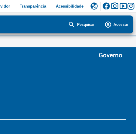
facebook
photo_camera
smart_display
flaky
vidor
Transparência
Acessibilidade
search
account_circle
Pesquisar
Acessar
Governo