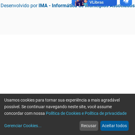
Desenvolvido por
IMA - Informática de Municípios Associados
Usamos cookies para tornar sua experiência a mais agradável
possível. Se continuar navegando neste site, você assume
concordar com nossa
Política de Cookies e Política de privacidade
home
build_circle
event
web
more_horiz
Erro ao enviar informações, por favor tente novamente
Gerenciar Cookies
...
Recusar
Aceitar todos
Início
Serviços
Eventos
Notícias
Mais