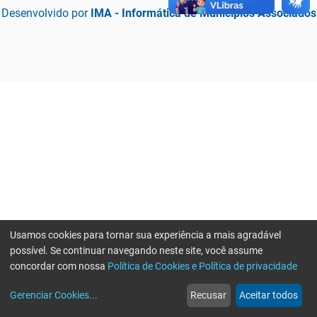
Desenvolvido por
IMA - Informática de Municípios Associados
Usamos cookies para tornar sua experiência a mais agradável
possível. Se continuar navegando neste site, você assume
concordar com nossa
Política de Cookies e Política de privacidade
home
build_circle
event
web
more_horiz
Erro ao enviar informações, por favor tente novamente
Gerenciar Cookies
...
Recusar
Aceitar todos
Início
Serviços
Eventos
Notícias
Mais