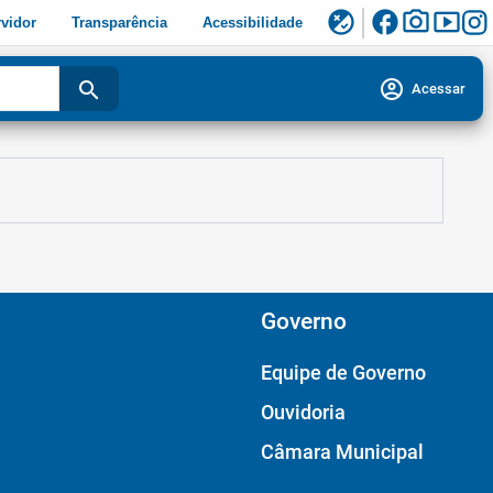
facebook
photo_camera
smart_display
flaky
vidor
Transparência
Acessibilidade
account_circle
search
Acessar
Governo
Equipe de Governo
Ouvidoria
Câmara Municipal