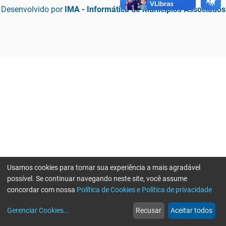
Desenvolvido por
IMA - Informática de Municípios Associados
Usamos cookies para tornar sua experiência a mais agradável
possível. Se continuar navegando neste site, você assume
concordar com nossa
Política de Cookies e Política de privacidade
home
build_circle
event
web
more_horiz
Erro ao enviar informações, por favor tente novamente
Gerenciar Cookies
...
Recusar
Aceitar todos
Início
Serviços
Eventos
Notícias
Mais