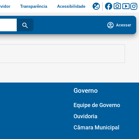
facebook
photo_camera
smart_display
flaky
vidor
Transparência
Acessibilidade
account_circle
search
Acessar
Governo
Equipe de Governo
Ouvidoria
Câmara Municipal