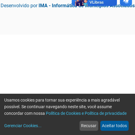
Desenvolvido por
IMA - Informática de Municípios Associados
Usamos cookies para tornar sua experiência a mais agradável
possível. Se continuar navegando neste site, você assume
concordar com nossa
Política de Cookies e Política de privacidade
home
build_circle
event
web
more_horiz
Erro ao enviar informações, por favor tente novamente
Gerenciar Cookies
...
Recusar
Aceitar todos
Início
Serviços
Eventos
Notícias
Mais