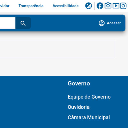
facebook
photo_camera
smart_display
flaky
vidor
Transparência
Acessibilidade
account_circle
search
Acessar
Governo
Equipe de Governo
Ouvidoria
Câmara Municipal