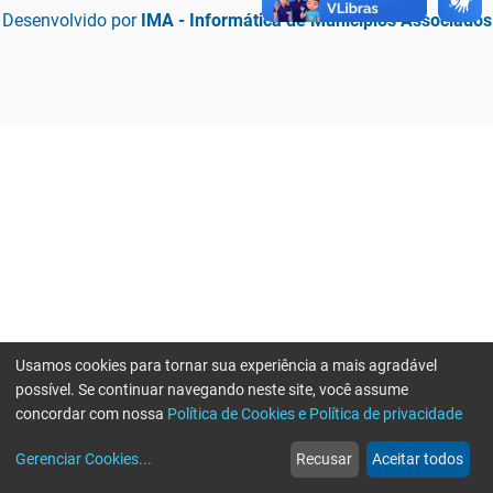
Desenvolvido por
IMA - Informática de Municípios Associados
Usamos cookies para tornar sua experiência a mais agradável
possível. Se continuar navegando neste site, você assume
concordar com nossa
Política de Cookies e Política de privacidade
home
build_circle
event
web
more_horiz
Erro ao enviar informações, por favor tente novamente
Gerenciar Cookies
...
Recusar
Aceitar todos
Início
Serviços
Eventos
Notícias
Mais